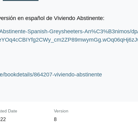
ersión en español de Viviendo Abstinente:
o-Abstinente-Spanish-Greysheeters-An%C3%B3nimos/
0ueYOq4cCBIYfg2CWy_cm2ZP89mwymGg.wOq06qHj6zJwk
re/bookdetails/864207-viviendo-abstinente
ated Date
Version
022
8