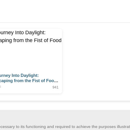
rney Into Daylight:
caping from the Fist of Food
F
941
essary to its functioning and required to achieve the purposes illustrat
, Inc
Contact GSA
Terms of Service
Privacy Policy
Login