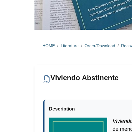
HOME
Literature
Order/Download
Recov
Viviendo Abstinente
Description
Viviend
de menos