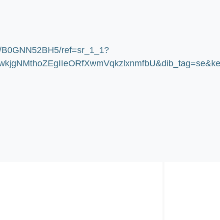
dp/B0GNN52BH5/ref=sr_1_1?
jgNMthoZEgIIeORfXwmVqkzlxnmfbU&dib_tag=se&keyw