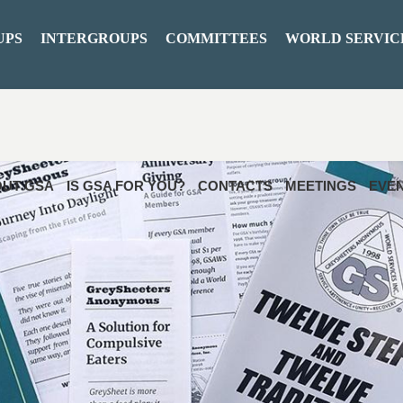
UPS
INTERGROUPS
COMMITTEES
WORLD SERVIC
UT GSA
IS GSA FOR YOU?
CONTACTS
MEETINGS
EVE